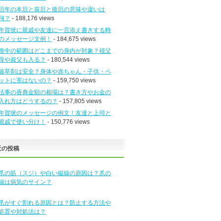
厄年の本厄と前厄と後厄の意味や違いは
何？
- 188,176 views
年賀状に親戚や友達に一言添え書きする時
のメッセージ文例！
- 184,675 views
喪中の範囲はどこまでの身内が対象？祖父
母や叔父も入る？
- 180,544 views
除草剤は安全？身体や赤ちゃん・子供・ペ
ットに害はないの？
- 159,750 views
法事の香典金額の相場は？書き方やお金の
入れ方はどうするの？
- 157,805 views
年賀状のメッセージの例文！友達と上司と
親戚で使い分け！
- 150,776 views
近の投稿
爪の筋（スジ）や白い縦線の原因は？爪の
線は病気のサイン？
爪がすぐ割れる原因とは？防止する方法や
処置や対処法は？