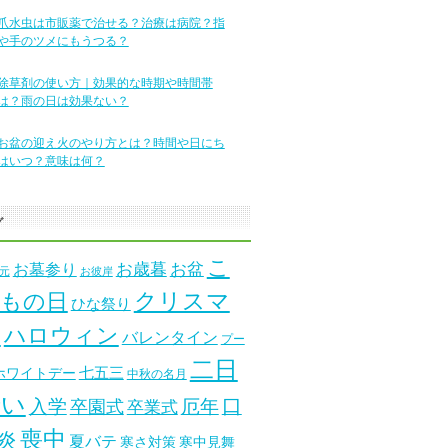
爪水虫は市販薬で治せる？治療は病院？指
や手のツメにもうつる？
除草剤の使い方｜効果的な時期や時間帯
は？雨の日は効果ない？
お盆の迎え火のやり方とは？時間や日にち
はいつ？意味は何？
グ
こ
お墓参り
お歳暮
お盆
元
お彼岸
クリスマ
もの日
ひな祭り
ス
ハロウィン
バレンタイン
プー
二日
七五三
ホワイトデー
中秋の名月
酔い
口
入学
厄年
卒園式
卒業式
喪中
炎
夏バテ
寒さ対策
寒中見舞