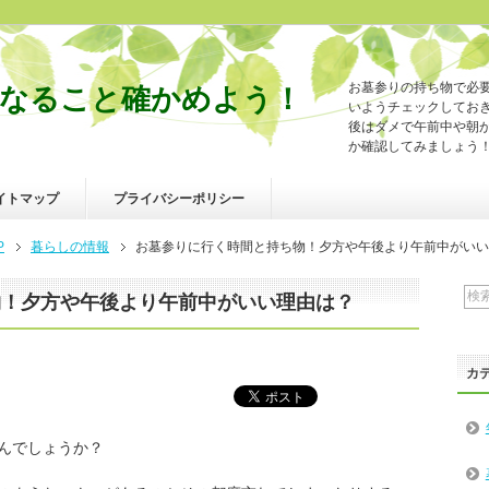
お墓参りの持ち物で必
なること確かめよう！
いようチェックしてお
後はダメで午前中や朝
か確認してみましょう
イトマップ
プライバシーポリシー
P
暮らしの情報
お墓参りに行く時間と持ち物！夕方や午後より午前中がいい
物！夕方や午後より午前中がいい理由は？
カ
んでしょうか？