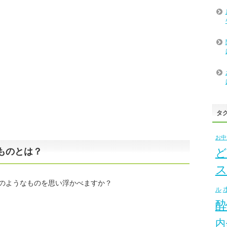
タ
お中
ものとは？
ど
のようなものを思い浮かべますか？
ル
内