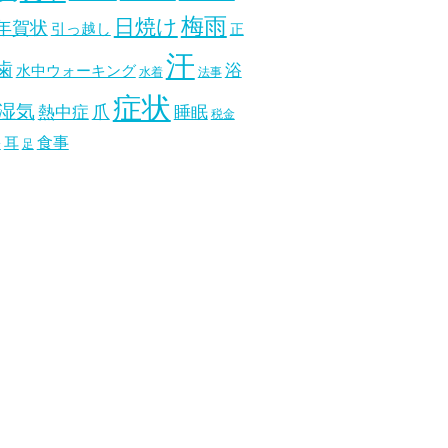
梅雨
日焼け
年賀状
引っ越し
正
汗
歯
浴
水中ウォーキング
水着
法事
症状
湿気
爪
熱中症
睡眠
税金
食事
耳
分
足