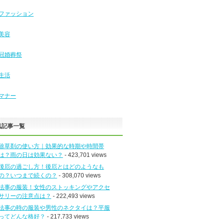
ファッション
美容
冠婚葬祭
生活
マナー
気記事一覧
除草剤の使い方｜効果的な時期や時間帯
は？雨の日は効果ない？
- 423,701 views
後厄の過ごし方！後厄とはどのようなも
の？いつまで続くの？
- 308,070 views
法事の服装！女性のストッキングやアクセ
サリーの注意点は？
- 222,493 views
法事の時の服装や男性のネクタイは？平服
ってどんな格好？
- 217,733 views