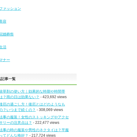
ファッション
美容
冠婚葬祭
生活
マナー
気記事一覧
除草剤の使い方｜効果的な時期や時間帯
は？雨の日は効果ない？
- 423,692 views
後厄の過ごし方！後厄とはどのようなも
の？いつまで続くの？
- 308,069 views
法事の服装！女性のストッキングやアクセ
サリーの注意点は？
- 222,477 views
法事の時の服装や男性のネクタイは？平服
ってどんな格好？
- 217,724 views