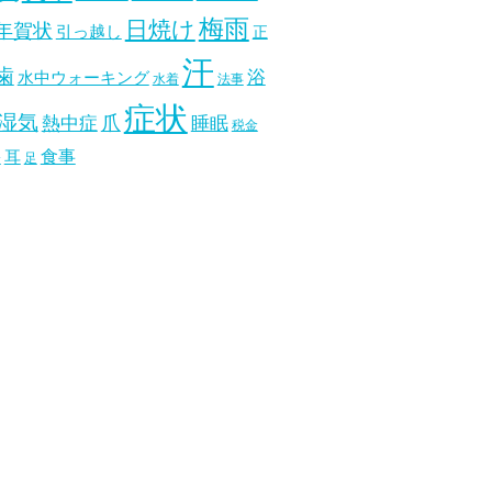
梅雨
日焼け
年賀状
引っ越し
正
汗
歯
浴
水中ウォーキング
水着
法事
症状
湿気
爪
熱中症
睡眠
税金
食事
耳
分
足