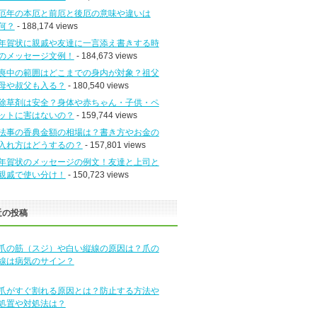
厄年の本厄と前厄と後厄の意味や違いは
何？
- 188,174 views
年賀状に親戚や友達に一言添え書きする時
のメッセージ文例！
- 184,673 views
喪中の範囲はどこまでの身内が対象？祖父
母や叔父も入る？
- 180,540 views
除草剤は安全？身体や赤ちゃん・子供・ペ
ットに害はないの？
- 159,744 views
法事の香典金額の相場は？書き方やお金の
入れ方はどうするの？
- 157,801 views
年賀状のメッセージの例文！友達と上司と
親戚で使い分け！
- 150,723 views
近の投稿
爪の筋（スジ）や白い縦線の原因は？爪の
線は病気のサイン？
爪がすぐ割れる原因とは？防止する方法や
処置や対処法は？