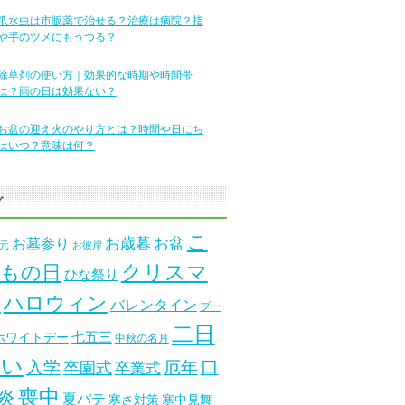
爪水虫は市販薬で治せる？治療は病院？指
や手のツメにもうつる？
除草剤の使い方｜効果的な時期や時間帯
は？雨の日は効果ない？
お盆の迎え火のやり方とは？時間や日にち
はいつ？意味は何？
グ
こ
お墓参り
お歳暮
お盆
元
お彼岸
クリスマ
もの日
ひな祭り
ス
ハロウィン
バレンタイン
プー
二日
七五三
ホワイトデー
中秋の名月
酔い
口
入学
厄年
卒園式
卒業式
喪中
炎
夏バテ
寒さ対策
寒中見舞