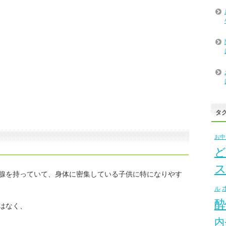
タ
お中
ど
腺を持っていて、身体に密集している子供に特になりやす
ル
はなく、
内