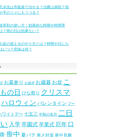
爪水虫は市販薬で治せる？治療は病院？指
や手のツメにもうつる？
除草剤の使い方｜効果的な時期や時間帯
は？雨の日は効果ない？
お盆の迎え火のやり方とは？時間や日にち
はいつ？意味は何？
グ
こ
お墓参り
お歳暮
お盆
元
お彼岸
クリスマ
もの日
ひな祭り
ス
ハロウィン
バレンタイン
プー
二日
七五三
ホワイトデー
中秋の名月
酔い
口
入学
厄年
卒園式
卒業式
喪中
炎
夏バテ
寒さ対策
寒中見舞