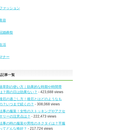
ファッション
美容
冠婚葬祭
生活
マナー
気記事一覧
除草剤の使い方｜効果的な時期や時間帯
は？雨の日は効果ない？
- 423,688 views
後厄の過ごし方！後厄とはどのようなも
の？いつまで続くの？
- 308,068 views
法事の服装！女性のストッキングやアクセ
サリーの注意点は？
- 222,473 views
法事の時の服装や男性のネクタイは？平服
ってどんな格好？
- 217,724 views