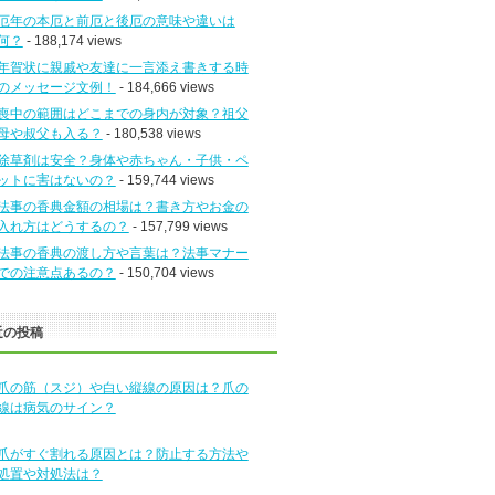
厄年の本厄と前厄と後厄の意味や違いは
何？
- 188,174 views
年賀状に親戚や友達に一言添え書きする時
のメッセージ文例！
- 184,666 views
喪中の範囲はどこまでの身内が対象？祖父
母や叔父も入る？
- 180,538 views
除草剤は安全？身体や赤ちゃん・子供・ペ
ットに害はないの？
- 159,744 views
法事の香典金額の相場は？書き方やお金の
入れ方はどうするの？
- 157,799 views
法事の香典の渡し方や言葉は？法事マナー
での注意点あるの？
- 150,704 views
近の投稿
爪の筋（スジ）や白い縦線の原因は？爪の
線は病気のサイン？
爪がすぐ割れる原因とは？防止する方法や
処置や対処法は？