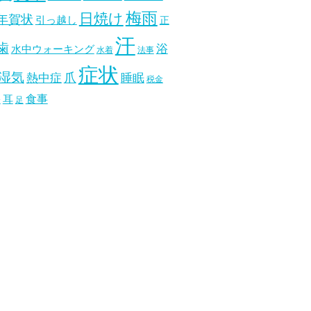
梅雨
日焼け
年賀状
引っ越し
正
汗
歯
浴
水中ウォーキング
水着
法事
症状
湿気
爪
熱中症
睡眠
税金
食事
耳
分
足