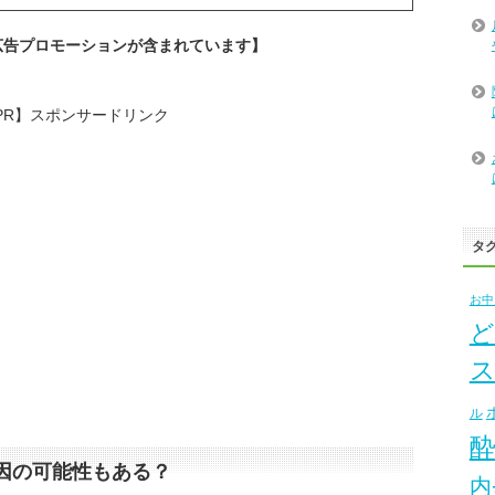
広告プロモーションが含まれています】
PR】スポンサードリンク
タ
お中
ど
ル
因の可能性もある？
内