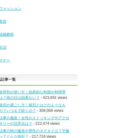
ファッション
美容
冠婚葬祭
生活
マナー
気記事一覧
除草剤の使い方｜効果的な時期や時間帯
は？雨の日は効果ない？
- 423,691 views
後厄の過ごし方！後厄とはどのようなも
の？いつまで続くの？
- 308,068 views
法事の服装！女性のストッキングやアクセ
サリーの注意点は？
- 222,474 views
法事の時の服装や男性のネクタイは？平服
ってどんな格好？
- 217,724 views