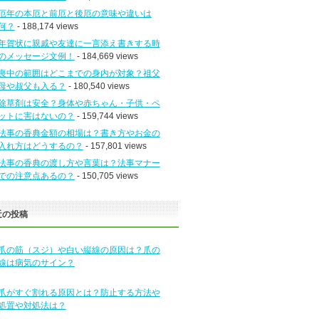
厄年の本厄と前厄と後厄の意味や違いは
何？
- 188,174 views
年賀状に親戚や友達に一言添え書きする時
のメッセージ文例！
- 184,669 views
喪中の範囲はどこまでの身内が対象？祖父
母や叔父も入る？
- 180,540 views
除草剤は安全？身体や赤ちゃん・子供・ペ
ットに害はないの？
- 159,744 views
法事の香典金額の相場は？書き方やお金の
入れ方はどうするの？
- 157,801 views
法事の香典の渡し方や言葉は？法事マナー
での注意点あるの？
- 150,705 views
近の投稿
爪の筋（スジ）や白い縦線の原因は？爪の
線は病気のサイン？
爪がすぐ割れる原因とは？防止する方法や
処置や対処法は？