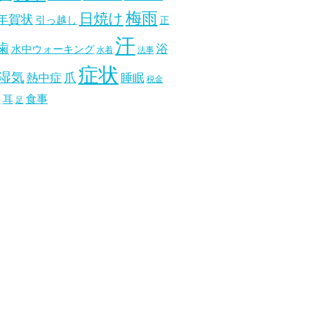
梅雨
日焼け
年賀状
引っ越し
正
汗
歯
浴
水中ウォーキング
水着
法事
症状
湿気
爪
熱中症
睡眠
税金
食事
耳
分
足