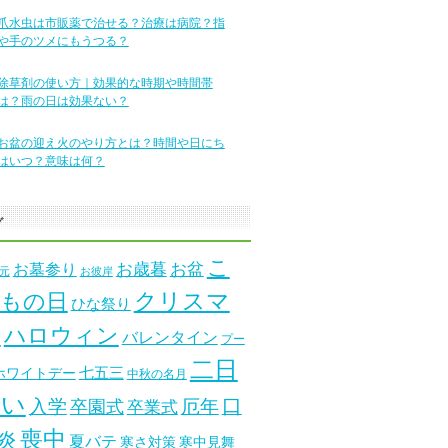
爪水虫は市販薬で治せる？治療は病院？指
や手のツメにもうつる？
除草剤の使い方｜効果的な時期や時間帯
は？雨の日は効果ない？
お盆の迎え火のやり方とは？時間や日にち
はいつ？意味は何？
グ
こ
お墓参り
お歳暮
お盆
元
お彼岸
クリスマ
もの日
ひな祭り
ス
ハロウィン
バレンタイン
プー
二日
七五三
ホワイトデー
中秋の名月
酔い
口
入学
厄年
卒園式
卒業式
喪中
炎
夏バテ
寒さ対策
寒中見舞