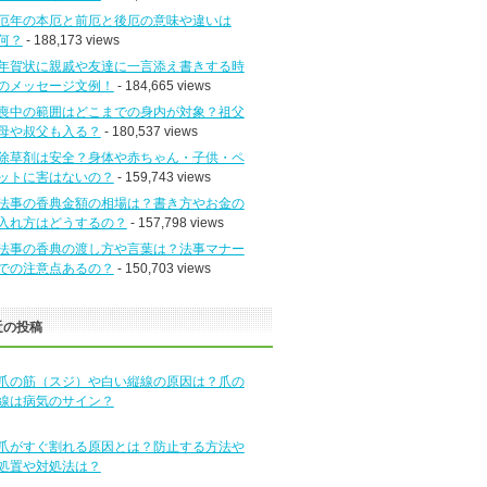
厄年の本厄と前厄と後厄の意味や違いは
何？
- 188,173 views
年賀状に親戚や友達に一言添え書きする時
のメッセージ文例！
- 184,665 views
喪中の範囲はどこまでの身内が対象？祖父
母や叔父も入る？
- 180,537 views
除草剤は安全？身体や赤ちゃん・子供・ペ
ットに害はないの？
- 159,743 views
法事の香典金額の相場は？書き方やお金の
入れ方はどうするの？
- 157,798 views
法事の香典の渡し方や言葉は？法事マナー
での注意点あるの？
- 150,703 views
近の投稿
爪の筋（スジ）や白い縦線の原因は？爪の
線は病気のサイン？
爪がすぐ割れる原因とは？防止する方法や
処置や対処法は？