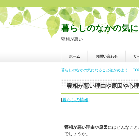
暮らしのなかの気に
寝相が悪い
ホーム
お問い合わせ
サ
暮らしのなかの気になること確かめよう！ TO
寝相が悪い理由や原因や心
[
暮らしの情報
]
寝相が悪い
理由
や
原因
にはどんなこと
でしょうか。