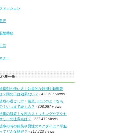
ファッション
美容
冠婚葬祭
生活
マナー
気記事一覧
除草剤の使い方｜効果的な時期や時間帯
は？雨の日は効果ない？
- 423,686 views
後厄の過ごし方！後厄とはどのようなも
の？いつまで続くの？
- 308,067 views
法事の服装！女性のストッキングやアクセ
サリーの注意点は？
- 222,472 views
法事の時の服装や男性のネクタイは？平服
ってどんな格好？
- 217,723 views