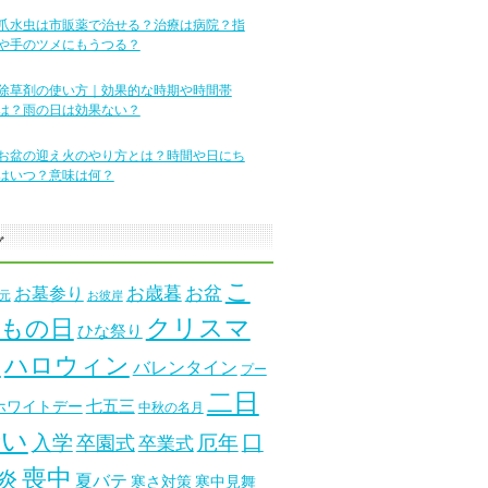
爪水虫は市販薬で治せる？治療は病院？指
や手のツメにもうつる？
除草剤の使い方｜効果的な時期や時間帯
は？雨の日は効果ない？
お盆の迎え火のやり方とは？時間や日にち
はいつ？意味は何？
グ
こ
お墓参り
お歳暮
お盆
元
お彼岸
クリスマ
もの日
ひな祭り
ス
ハロウィン
バレンタイン
プー
二日
七五三
ホワイトデー
中秋の名月
酔い
口
入学
厄年
卒園式
卒業式
喪中
炎
夏バテ
寒さ対策
寒中見舞