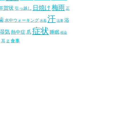
梅雨
日焼け
年賀状
引っ越し
正
汗
歯
浴
水中ウォーキング
水着
法事
症状
湿気
爪
熱中症
睡眠
税金
食事
耳
分
足