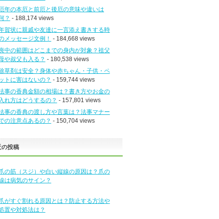
厄年の本厄と前厄と後厄の意味や違いは
何？
- 188,174 views
年賀状に親戚や友達に一言添え書きする時
のメッセージ文例！
- 184,668 views
喪中の範囲はどこまでの身内が対象？祖父
母や叔父も入る？
- 180,538 views
除草剤は安全？身体や赤ちゃん・子供・ペ
ットに害はないの？
- 159,744 views
法事の香典金額の相場は？書き方やお金の
入れ方はどうするの？
- 157,801 views
法事の香典の渡し方や言葉は？法事マナー
での注意点あるの？
- 150,704 views
近の投稿
爪の筋（スジ）や白い縦線の原因は？爪の
線は病気のサイン？
爪がすぐ割れる原因とは？防止する方法や
処置や対処法は？