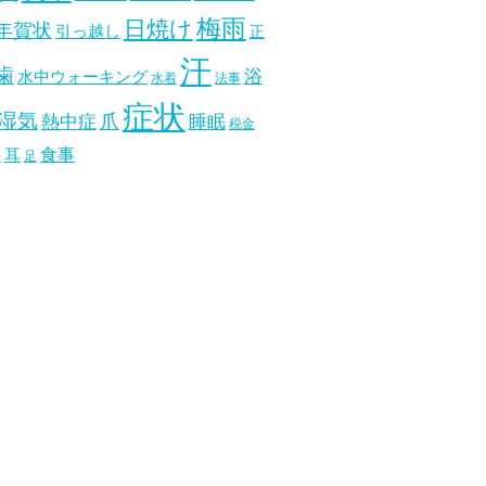
梅雨
日焼け
年賀状
引っ越し
正
汗
歯
浴
水中ウォーキング
水着
法事
症状
湿気
爪
熱中症
睡眠
税金
食事
耳
分
足