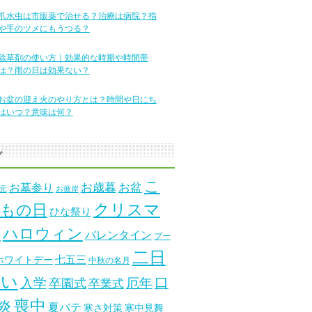
爪水虫は市販薬で治せる？治療は病院？指
や手のツメにもうつる？
除草剤の使い方｜効果的な時期や時間帯
は？雨の日は効果ない？
お盆の迎え火のやり方とは？時間や日にち
はいつ？意味は何？
グ
こ
お墓参り
お歳暮
お盆
元
お彼岸
クリスマ
もの日
ひな祭り
ス
ハロウィン
バレンタイン
プー
二日
七五三
ホワイトデー
中秋の名月
酔い
口
入学
厄年
卒園式
卒業式
喪中
炎
夏バテ
寒さ対策
寒中見舞