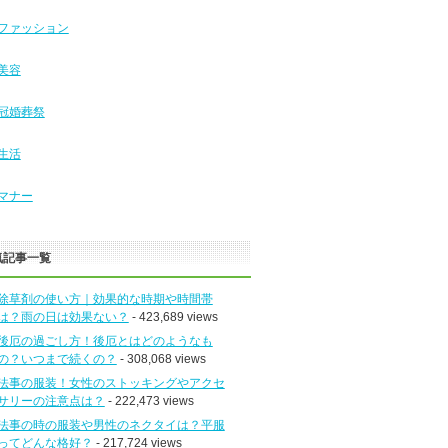
ファッション
美容
冠婚葬祭
生活
マナー
気記事一覧
除草剤の使い方｜効果的な時期や時間帯
は？雨の日は効果ない？
- 423,689 views
後厄の過ごし方！後厄とはどのようなも
の？いつまで続くの？
- 308,068 views
法事の服装！女性のストッキングやアクセ
サリーの注意点は？
- 222,473 views
法事の時の服装や男性のネクタイは？平服
ってどんな格好？
- 217,724 views