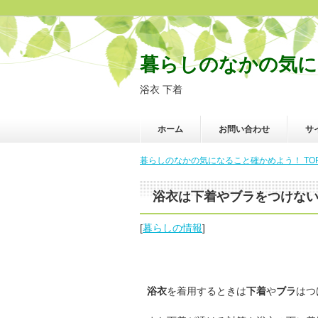
暮らしのなかの気に
浴衣 下着
ホーム
お問い合わせ
サ
暮らしのなかの気になること確かめよう！ TO
浴衣は下着やブラをつけな
[
暮らしの情報
]
浴衣
を着用するときは
下着
や
ブラ
はつ