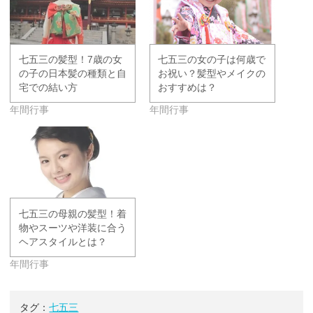
七五三の髪型！7歳の女
七五三の女の子は何歳で
の子の日本髪の種類と自
お祝い？髪型やメイクの
宅での結い方
おすすめは？
年間行事
年間行事
七五三の母親の髪型！着
物やスーツや洋装に合う
ヘアスタイルとは？
年間行事
タグ：
七五三